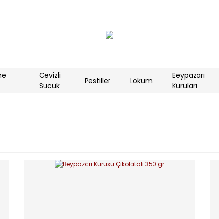
me
Cevizli
Beypazarı
Pestiller
Lokum
Sucuk
Kuruları