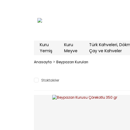
Kuru
Kuru
Türk Kahveleri, Dök
Yemiş
Meyve
Çay ve Kahveler
Anasayfa
Beypazarı Kuruları
Stoktakiler