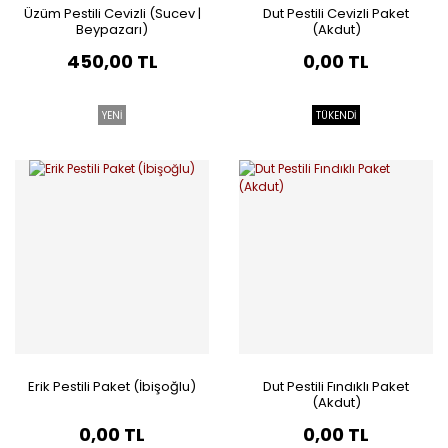
Üzüm Pestili Cevizli (Sucev |
Dut Pestili Cevizli Paket
Beypazarı)
(Akdut)
450,00 TL
0,00 TL
YENİ
TÜKENDİ
Erik Pestili Paket (İbişoğlu)
Dut Pestili Fındıklı Paket
(Akdut)
0,00 TL
0,00 TL