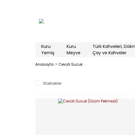
Kuru
Kuru
Türk Kahveleri, Dök
Yemiş
Meyve
Çay ve Kahveler
Anasayfa
Cevizli Sucuk
Stoktakiler