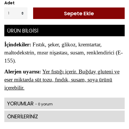
Adet
Sepete Ekle
ÜRÜN BİLGİSİ
İçindekiler:
Fıstık, şeker, glikoz, kremtartar,
maltodekstrin, mısır nişastası, susam, renklendirici (E-
155).
Alerjen uyarısı:
Yer fıstığı içerir. Buğday gluteni ve
eser miktarda süt tozu, fındık, susam, soya ürünü
içerebilir.
YORUMLAR
- 0 yorum
ÖNERİLERİNİZ