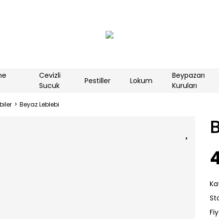
me
Cevizli
Beypazarı
Pestiller
Lokum
Sucuk
Kuruları
biler
Beyaz Leblebi
B
Ka
St
Fi