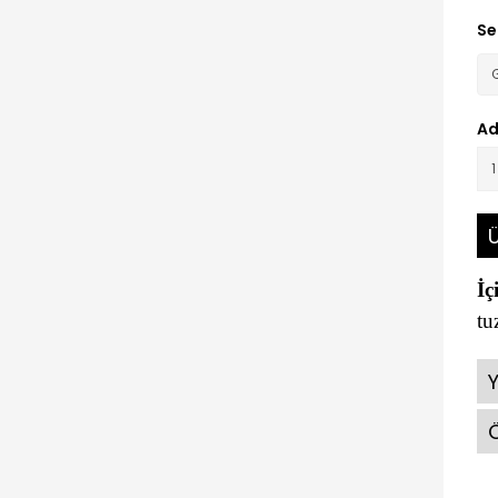
Se
Ad
Ü
İç
tu
Ö