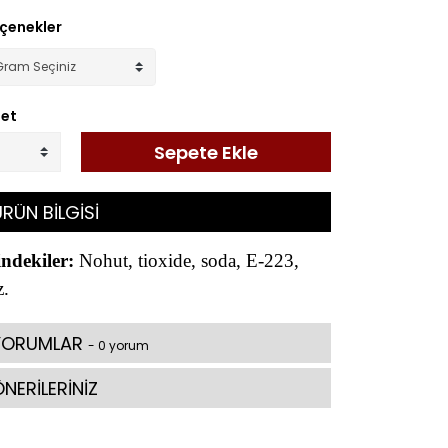
çenekler
et
Sepete Ekle
RÜN BİLGİSİ
indekiler:
Nohut, tioxide, soda, E-223,
z.
YORUMLAR
- 0 yorum
NERİLERİNİZ