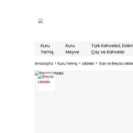
Kuru
Kuru
Türk Kahveleri, Dök
Yemiş
Meyve
Çay ve Kahveler
Anasayfa
Kuru Yemiş
Leblebi
Sarı ve Beyaz Leble