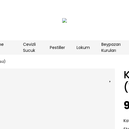
me
Cevizli
Beypazarı
Pestiller
Lokum
Sucuk
Kuruları
ız)
Ka