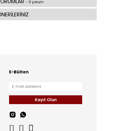
YORUMLAR
- 0 yorum
NERİLERİNİZ
E-Bülten
Kayıt Olun