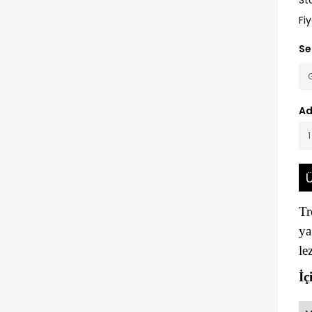
St
Fi
Se
Ad
Ü
Tr
ya
le
İç