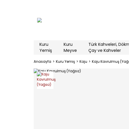
Kuru
Kuru
Türk Kahveleri, Dök
Yemiş
Meyve
Çay ve Kahveler
Anasayfa
Kuru Yemiş
Kaju
Kaju Kavrulmuş (Yağs