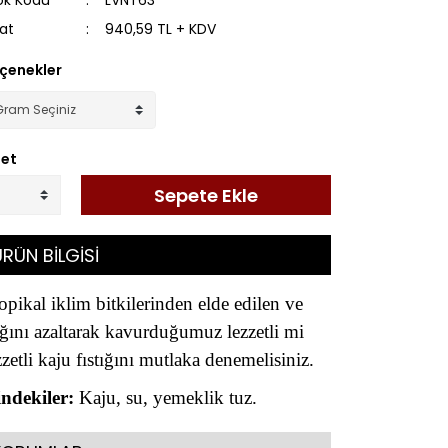
ok Kodu
LVNT63
yat
940,59 TL + KDV
çenekler
et
Sepete Ekle
RÜN BİLGİSİ
opikal iklim bitkilerinden elde edilen ve
ğını azaltarak kavurduğumuz lezzetli mi
zzetli kaju fıstığını mutlaka denemelisiniz.
indekiler:
Kaju, su, yemeklik tuz.