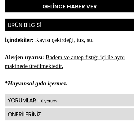
GELİNCE HABER VER
ÜRÜN BİLGİSİ
İçindekiler:
Kayısı çekirdeği, tuz, su.
Alerjen uyarısı:
Badem ve antep fıstığı içi ile aynı
makinede üretilmektedir.
*Hayvansal gıda içermez.
YORUMLAR
- 0 yorum
ÖNERİLERİNİZ