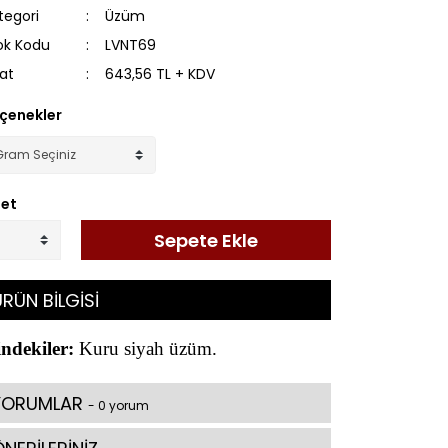
tegori
Üzüm
ok Kodu
LVNT69
yat
643,56 TL + KDV
çenekler
et
Sepete Ekle
RÜN BİLGİSİ
indekiler:
Kuru siyah üzüm.
YORUMLAR
- 0 yorum