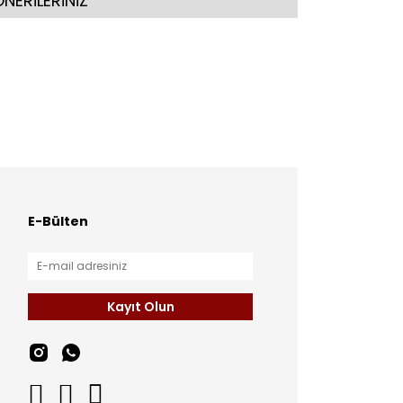
NERİLERİNİZ
E-Bülten
Kayıt Olun