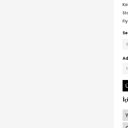
Ka
St
Fi
Se
Ad
Ü
İç