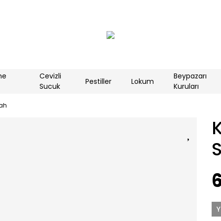
me
Cevizli
Beypazarı
Pestiller
Lokum
Sucuk
Kuruları
ah
Y