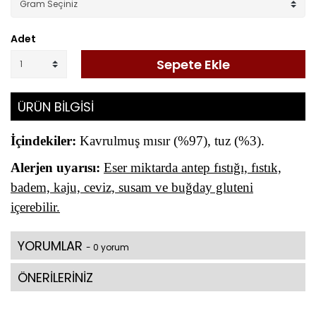
Adet
Sepete Ekle
ÜRÜN BİLGİSİ
İçindekiler:
Kavrulmuş mısır (%97), tuz (%3).
Alerjen uyarısı:
Eser miktarda antep fıstığı, fıstık,
badem, kaju, ceviz, susam ve buğday gluteni
içerebilir.
YORUMLAR
- 0 yorum
ÖNERİLERİNİZ