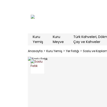
Kuru
Kuru
Türk Kahveleri, Dök
Yemiş
Meyve
Çay ve Kahveler
Anasayfa
Kuru Yemiş
Yer Fıstığı
Soslu ve Kaplamal