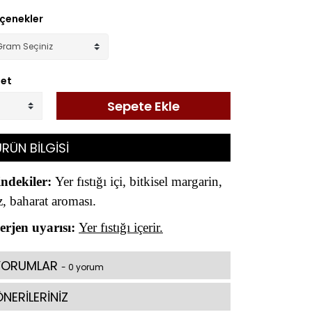
çenekler
et
Sepete Ekle
RÜN BİLGİSİ
indekiler:
Yer fıstığı içi, bitkisel margarin,
z, baharat aroması.
erjen uyarısı:
Yer fıstığı içerir.
YORUMLAR
- 0 yorum
NERİLERİNİZ