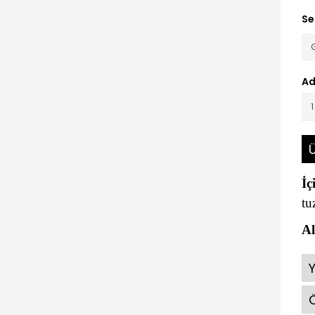
Se
Ad
Ü
İç
tu
Al
Ö