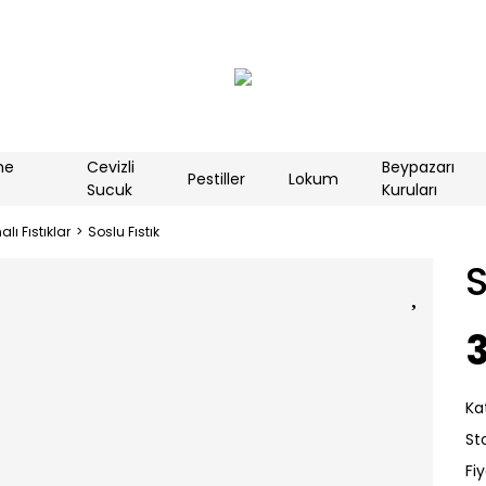
me
Cevizli
Beypazarı
Pestiller
Lokum
Sucuk
Kuruları
ı Fıstıklar
Soslu Fıstık
S
Ka
St
Fi